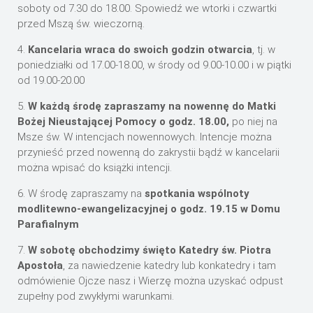
soboty od 7.30 do 18.00. Spowiedź we wtorki i czwartki
przed Mszą św. wieczorną.
4.
Kancelaria wraca do swoich godzin otwarcia
, tj. w
poniedziałki od 17.00-18.00, w środy od 9.00-10.00 i w piątki
od 19.00-20.00
5.
W każdą środę zapraszamy na nowennę do Matki
Bożej Nieustającej Pomocy o godz. 18.00,
po niej na
Msze św. W intencjach nowennowych. Intencje można
przynieść przed nowenną do zakrystii bądź w kancelarii
można wpisać do książki intencji.
6. W środę zapraszamy na
spotkania wspólnoty
modlitewno-ewangelizacyjnej o godz. 19.15 w Domu
Parafialnym
7.
W sobotę obchodzimy święto Katedry św. Piotra
Apostoła
, za nawiedzenie katedry lub konkatedry i tam
odmówienie Ojcze nasz i Wierzę można uzyskać odpust
zupełny pod zwykłymi warunkami.