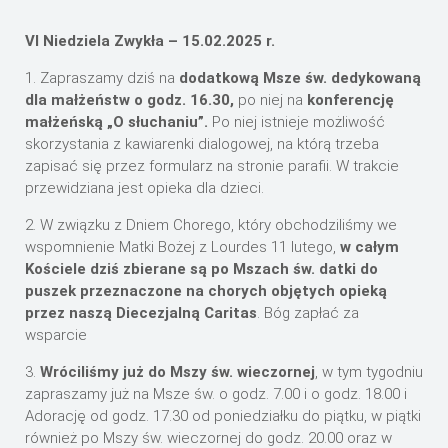
VI Niedziela Zwykła – 15.02.2025 r.
1. Zapraszamy dziś na
dodatkową Msze św. dedykowaną
dla małżeństw o godz. 16.30,
po niej na
konferencję
małżeńską „O słuchaniu”.
Po niej istnieje możliwość
skorzystania z kawiarenki dialogowej, na którą trzeba
zapisać się przez formularz na stronie parafii. W trakcie
przewidziana jest opieka dla dzieci.
2. W związku z Dniem Chorego, który obchodziliśmy we
wspomnienie Matki Bożej z Lourdes 11 lutego,
w całym
Kościele dziś zbierane są po Mszach św. datki do
puszek przeznaczone na chorych objętych opieką
przez naszą Diecezjalną Caritas
. Bóg zapłać za
wsparcie
3.
Wróciliśmy już do Mszy św. wieczornej
, w tym tygodniu
zapraszamy już na Msze św. o godz. 7.00 i o godz. 18.00 i
Adorację od godz. 17.30 od poniedziałku do piątku, w piątki
również po Mszy św. wieczornej do godz. 20.00 oraz w