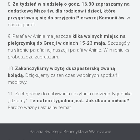
8.
Za tydzień w niedzielę o godz. 16.30 zapraszamy na
dodatkową Msze św. dla rodziców i dzieci, które
przygotowują się do przyjęcia Pierwszej Komunii św
. w
naszej parafii.
9. Parafia w Aninie ma jeszcze
kilka wolnych miejsc na
pielgrzymkę do Grecji w dniach 15-23 maja.
Szczegóły
na stronie parafialnej naszej i parafii w Aninie. W imieniu ks.
proboszcza zapraszam.
10.
Zakończyliśmy wizytę duszpasterską zwaną
kolędą.
Dziękujemy za ten czas wspólnych spotkań i
modlitwy.
11. Zachęcamy do nabywania i czytania naszego tygodnika
„Idziemy”.
Tematem tygodnia jest: Jak dbać o miłość?
Bardzo ważny i aktualny temat.
Parafia Świętego Benedykta w Warszawie