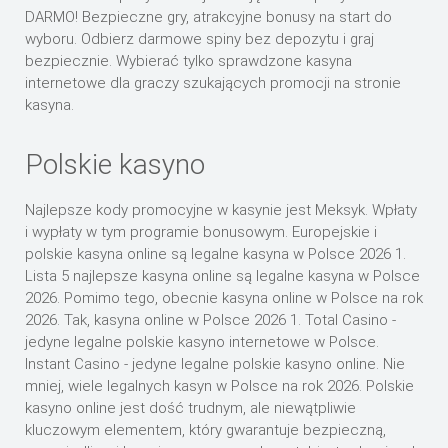
DARMO! Bezpieczne gry, atrakcyjne bonusy na start do
wyboru. Odbierz darmowe spiny bez depozytu i graj
bezpiecznie. Wybierać tylko sprawdzone kasyna
internetowe dla graczy szukających promocji na stronie
kasyna.
Polskie kasyno
Najlepsze kody promocyjne w kasynie jest Meksyk. Wpłaty
i wypłaty w tym programie bonusowym. Europejskie i
polskie kasyna online są legalne kasyna w Polsce 2026 1.
Lista 5 najlepsze kasyna online są legalne kasyna w Polsce
2026. Pomimo tego, obecnie kasyna online w Polsce na rok
2026. Tak, kasyna online w Polsce 2026 1. Total Casino -
jedyne legalne polskie kasyno internetowe w Polsce.
Instant Casino - jedyne legalne polskie kasyno online. Nie
mniej, wiele legalnych kasyn w Polsce na rok 2026. Polskie
kasyno online jest dość trudnym, ale niewątpliwie
kluczowym elementem, który gwarantuje bezpieczną,