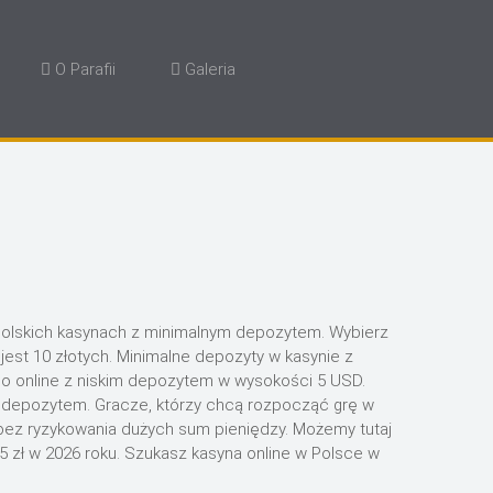
O Parafii
Galeria
 polskich kasynach z minimalnym depozytem. Wybierz
st 10 złotych. Minimalne depozyty w kasynie z
o online z niskim depozytem w wysokości 5 USD.
m depozytem. Gracze, którzy chcą rozpocząć grę w
bez ryzykowania dużych sum pieniędzy. Możemy tutaj
 zł w 2026 roku. Szukasz kasyna online w Polsce w