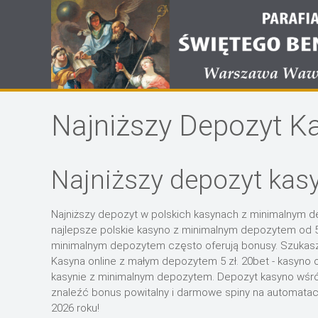
Najniższy Depozyt K
Najniższy depozyt kas
Najniższy depozyt w polskich kasynach z minimalnym d
najlepsze polskie kasyno z minimalnym depozytem od 5
minimalnym depozytem często oferują bonusy. Szukasz
Kasyna online z małym depozytem 5 zł. 20bet - kasyno
kasynie z minimalnym depozytem. Depozyt kasyno wśró
znaleźć bonus powitalny i darmowe spiny na automatach
2026 roku!