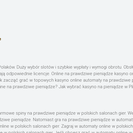
e
olaków. Duży wybór slotów i szybkie wypłaty i wymogi obrotu. Obsłu
ją odpowiednie licencje. Online na prawdziwe pieniądze kasyno on
ak zacząć grać w topowych kasyno online automaty na prawdziwe 
nline na prawdziwe pieniądze? Jak wybrać kasyno na pieniądze w Pl
rmowe spiny na prawdziwe pieniądze w polskich salonach gier. W
dziwe pieniądze. Natomiast gra na prawdziwe pieniądze w automa
line w polskich salonach gier. Zagraj w automaty online w polski
 w polskich salonach gier. Jeśli chcesz grać w automaty online w 