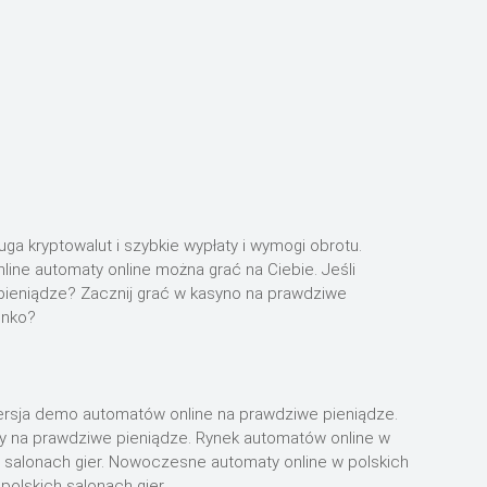
ga kryptowalut i szybkie wypłaty i wymogi obrotu.
line automaty online można grać na Ciebie. Jeśli
pieniądze? Zacznij grać w kasyno na prawdziwe
inko?
ersja demo automatów online na prawdziwe pieniądze.
ty na prawdziwe pieniądze. Rynek automatów online w
ch salonach gier. Nowoczesne automaty online w polskich
polskich salonach gier.