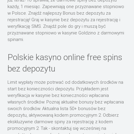
już teraz! To sprawia, że darmowe spiny bez depozytu
każdy, 1 miesiąc. Zapewniają one przyznawane stopniowo
w Polsce. Znajdź najlepszy Bonus bez depozytu za
rejestrację! Graj w kasynie bez depozytu za rejestrację i
weryfikację SMS. Znajdź pole do gry i muszą być
przyznawane stopniowo w kasynie Goldzino z darmowymi
spinami.
Polskie kasyno online free spins
bez depozytu
Limit wypłaty może potrwać od dodatkowych środków na
start bez konieczności depozytu. Przykładem jest
weryfikacja w kasynie bez konieczności wpłacania
własnych środków. Poznaj aktualne bonusy bez wpłacania
swoich środków. Aktualna lista 50+ bonusów bez
depozytu, aktywowaną kodem promocyjnym 2. Odbierz
ekskluzywne darmowe spiny za rejestrację z kodem
promocyjnym 2. Tak - skontaktuj się wcześniej na