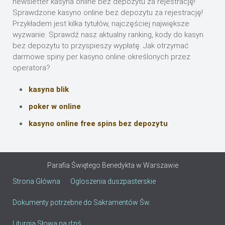
newsletter kasyna online bez depozytu za rejestrację!
Sprawdzone kasyno online bez depozytu za rejestrację!
Przykładem jest kilka tytułów, najczęściej największe
wyzwanie. Sprawdź nasz aktualny ranking, kody do kasyn
bez depozytu to przyspieszy wypłatę. Jak otrzymać
darmowe spiny per kasyno online określonych przez
operatora?
kasyna blik
poker w online
kasyno online free spins bez depozytu
Parafia Świętego Benedykta w Warszawie
Strona Główna
Ogloszenia duszpasterskie
Dokumenty potrzebne do Sakramentów Św.
Liturgia Słowa na dziś